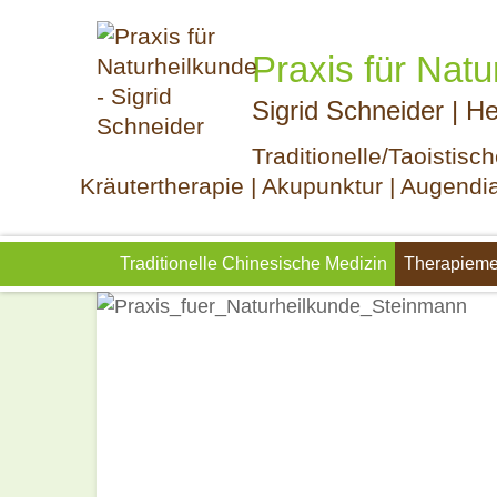
Praxis für Natu
Sigrid Schneider | He
Traditionelle/Taoistis
Kräutertherapie | Akupunktur | Augendi
Navigation
Traditionelle Chinesische Medizin
Therapieme
überspringen