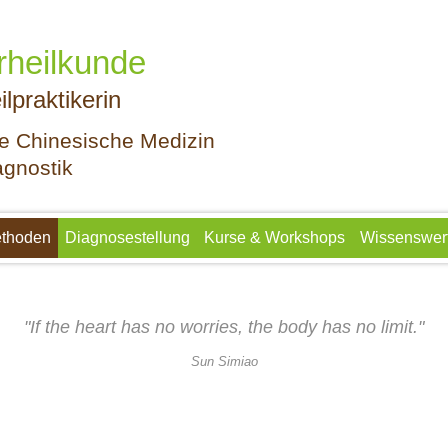
rheilkunde
ilpraktikerin
che Chinesische Medizin
agnostik
thoden
Diagnosestellung
Kurse & Workshops
Wissenswer
"If the heart has no worries, the body has no limit."
Sun Simiao